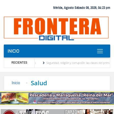
Mérida, Agosto Sábado 08, 2026, 04:23 pm
INICIO
RECIENTES
tor turístico merideño
Seguridad, religión y corrupción: las claves del primer discur
ción eléctrica en el interior del país
La Vinotinto sub-20 gana medalla de oro en los 
Salud
Inicio