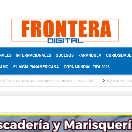
NALES
INTERNACIONALES
SUCESOS
FARÁNDULA
CURIOSIDADE
RAMO
EL VIGÍA PANAMERICANA
COPA MUNDIAL FIFA 2026
s cosechas de los Andes ante efectos del ‘‘Superniño’’
FVF reafirma respaldo a Gianni 