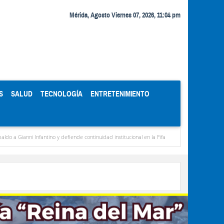
Mérida, Agosto Viernes 07, 2026, 11:04 pm
S
SALUD
TECNOLOGÍA
ENTRETENIMIENTO
Infantino y defiende continuidad institucional en la Fifa
Organismos públicos recorta