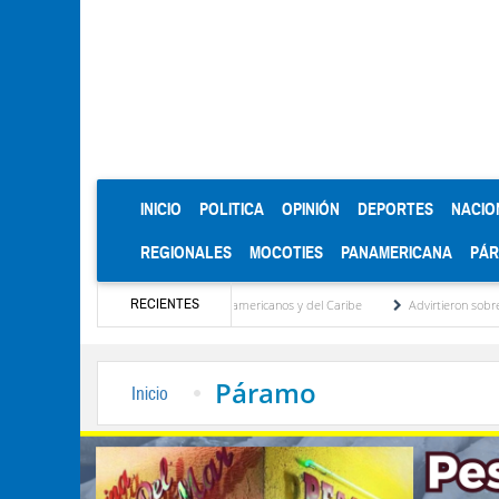
(CURRENT)
INICIO
POLITICA
OPINIÓN
DEPORTES
NACIO
REGIONALES
MOCOTIES
PANAMERICANA
PÁ
RECIENTES
as de oro en los Juegos Centroamericanos y del Caribe
Advirtieron sobre daños en la
Páramo
Inicio