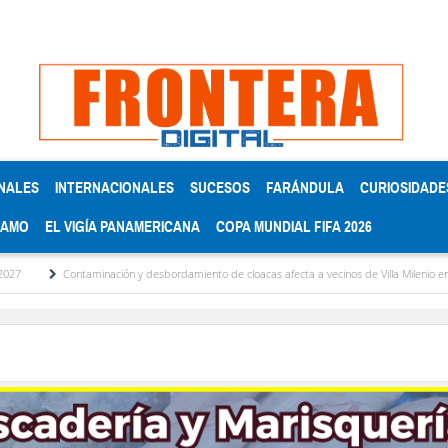
NALES
INTERNACIONALES
SUCESOS
FARÁNDULA
CURIOSIDADE
RAMO
EL VIGÍA PANAMERICANA
COPA MUNDIAL FIFA 2026
Contaminación y desbordamiento de cloacas afecta a vecinos de Villa Milenio en El Vigía