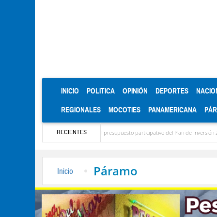
(CURRENT)
INICIO
POLITICA
OPINIÓN
DEPORTES
NACIO
REGIONALES
MOCOTIES
PANAMERICANA
PÁ
RECIENTES
onograma para el diagnóstico del presupuesto participativo del Plan de Inversión 2027
Páramo
Inicio