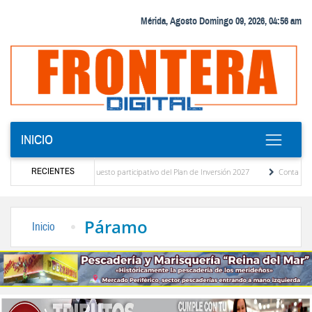
Mérida, Agosto Domingo 09, 2026, 04:56 am
INICIO
RECIENTES
agnóstico del presupuesto participativo del Plan de Inversión 2027
Contaminación y 
Ordenanza de Transporte Público
“Mérida te abraza”, impulso de la identidad region
Páramo
Inicio