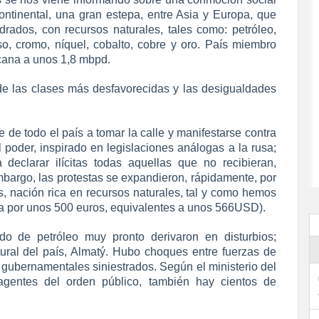
scontinental, una gran estepa, entre Asia y Europa, que
ados, con recursos naturales, tales como: petróleo,
so, cromo, níquel, cobalto, cobre y oro. País miembro
cana a unos 1,8 mbpd.
de las clases más desfavorecidas y las desigualdades
e de todo el país a tomar la calle y manifestarse contra
poder, inspirado en legislaciones análogas a la rusa;
declarar ilícitas todas aquellas que no recibieran,
bargo, las protestas se expandieron, rápidamente, por
es, nación rica en recursos naturales, tal y como hemos
a por unos 500 euros, equivalentes a unos 566USD).
do de petróleo muy pronto derivaron en disturbios;
ural del país, Almatý. Hubo choques entre fuerzas de
 gubernamentales siniestrados. Según el ministerio del
, agentes del orden público, también hay cientos de