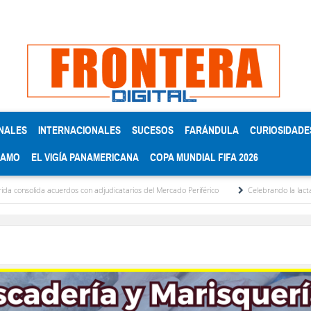
NALES
INTERNACIONALES
SUCESOS
FARÁNDULA
CURIOSIDADE
RAMO
EL VIGÍA PANAMERICANA
COPA MUNDIAL FIFA 2026
da acuerdos con adjudicatarios del Mercado Periférico
Celebrando la lactancia mater