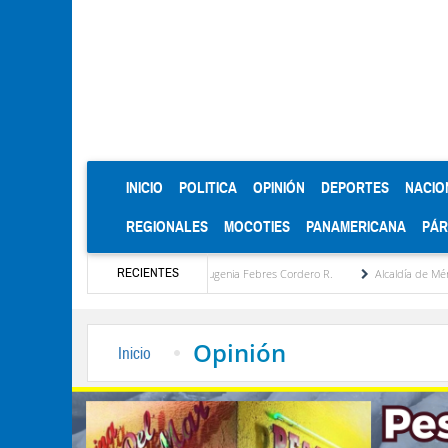
(CURRENT)
INICIO
POLITICA
OPINIÓN
DEPORTES
NACIO
REGIONALES
MOCOTIES
PANAMERICANA
PÁ
RECIENTES
ropuesta estratégica por María Eugenia Febres Cordero R.
Alcaldía de Mérida consoli
Opinión
Inicio