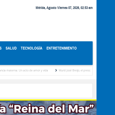
Mérida, Agosto Viernes 07, 2026, 02:53 am
S
SALUD
TECNOLOGÍA
ENTRETENIMIENTO
na: Un acto de amor y vida
Murió José Breijo, el preso político uruguayo-venezolano ba