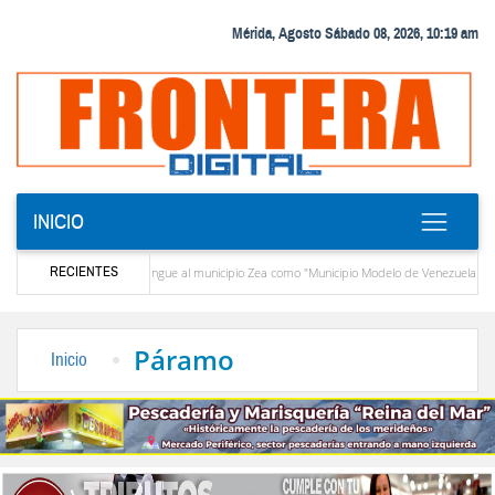
Mérida, Agosto Sábado 08, 2026, 10:19 am
INICIO
RECIENTES
CIEPROL-ULA distingue al municipio Zea como "Municipio Modelo de Venezuela"
 Santo Cristo de Aricagua renovó la fe de miles de peregrinos en la fiesta de la Transfiguraci
Páramo
Inicio