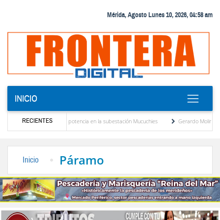
Mérida, Agosto Lunes 10, 2026, 04:58 am
INICIO
RECIENTES
 nuevo transformador de potencia en la subestación Mucuchies
Gerardo Molina: “El le
es tras una década de espera
Comercio entre Venezuela y EE. UU. crece 113 % y alc
Páramo
Inicio