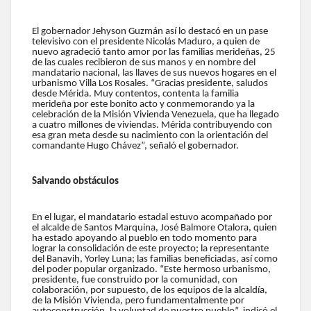
El gobernador Jehyson Guzmán así lo destacó en un pase
televisivo con el presidente Nicolás Maduro, a quien de
nuevo agradeció tanto amor por las familias merideñas, 25
de las cuales recibieron de sus manos y en nombre del
mandatario nacional, las llaves de sus nuevos hogares en el
urbanismo Villa Los Rosales. “Gracias presidente, saludos
desde Mérida. Muy contentos, contenta la familia
merideña por este bonito acto y conmemorando ya la
celebración de la Misión Vivienda Venezuela, que ha llegado
a cuatro millones de viviendas. Mérida contribuyendo con
esa gran meta desde su nacimiento con la orientación del
comandante Hugo Chávez”, señaló el gobernador.
Salvando obstáculos
En el lugar, el mandatario estadal estuvo acompañado por
el alcalde de Santos Marquina, José Balmore Otalora, quien
ha estado apoyando al pueblo en todo momento para
lograr la consolidación de este proyecto; la representante
del Banavih, Yorley Luna; las familias beneficiadas, así como
del poder popular organizado. “Este hermoso urbanismo,
presidente, fue construido por la comunidad, con
colaboración, por supuesto, de los equipos de la alcaldía,
de la Misión Vivienda, pero fundamentalmente por