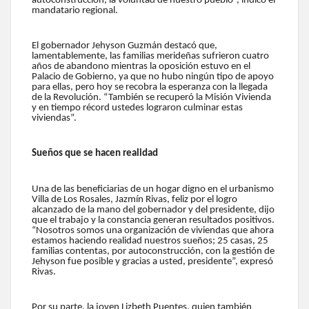
autoconstrucción, la voluntad de nuestro pueblo”, indicó el
mandatario regional.
El gobernador Jehyson Guzmán destacó que,
lamentablemente, las familias merideñas sufrieron cuatro
años de abandono mientras la oposición estuvo en el
Palacio de Gobierno, ya que no hubo ningún tipo de apoyo
para ellas, pero hoy se recobra la esperanza con la llegada
de la Revolución. “También se recuperó la Misión Vivienda
y en tiempo récord ustedes lograron culminar estas
viviendas”.
Sueños que se hacen realidad
Una de las beneficiarias de un hogar digno en el urbanismo
Villa de Los Rosales, Jazmín Rivas, feliz por el logro
alcanzado de la mano del gobernador y del presidente, dijo
que el trabajo y la constancia generan resultados positivos.
“Nosotros somos una organización de viviendas que ahora
estamos haciendo realidad nuestros sueños; 25 casas, 25
familias contentas, por autoconstrucción, con la gestión de
Jehyson fue posible y gracias a usted, presidente”, expresó
Rivas.
Por su parte, la joven Lizbeth Puentes, quien también