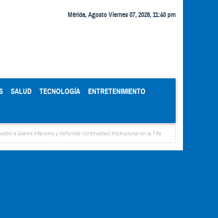
Mérida, Agosto Viernes 07, 2026, 11:40 pm
S
SALUD
TECNOLOGÍA
ENTRETENIMIENTO
Infantino y defiende continuidad institucional en la Fifa
Organismos públicos recortan