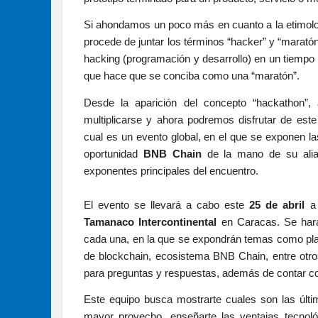
Si ahondamos un poco más en cuanto a la etimolo
procede de juntar los términos “hacker” y “maratón”
hacking (programación y desarrollo) en un tiempo l
que hace que se conciba como una “maratón”.
Desde la aparición del concepto “hackathon”,
multiplicarse y ahora podremos disfrutar de este
cual es un evento global, en el que se exponen l
oportunidad
BNB Chain
de la mano de su alia
exponentes principales del encuentro.
El evento se llevará a cabo este
25 de abril
a 
Tamanaco Intercontinental
en Caracas. Se hará
cada una, en la que se expondrán temas como pla
de blockchain, ecosistema BNB Chain, entre otro
para preguntas y respuestas, además de contar con
Este equipo busca mostrarte cuales son las últ
mayor provecho, enseñarte las ventajas tecnol