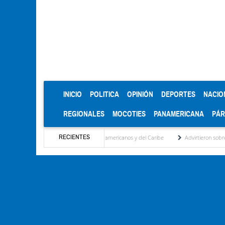
(CURRENT)
INICIO
POLITICA
OPINIÓN
DEPORTES
NACIO
REGIONALES
MOCOTIES
PANAMERICANA
PÁ
RECIENTES
s de oro en los Juegos Centroamericanos y del Caribe
Advirtieron sobre daños en las