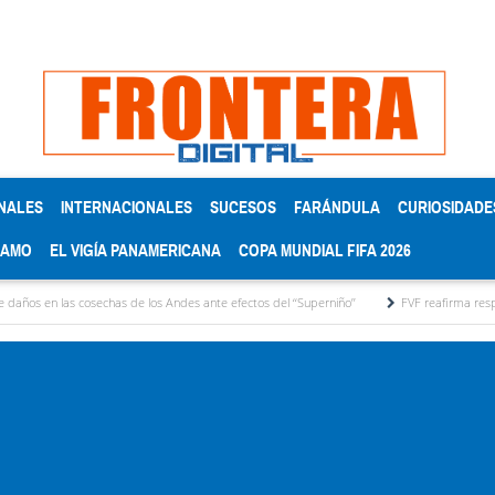
NALES
INTERNACIONALES
SUCESOS
FARÁNDULA
CURIOSIDADE
RAMO
EL VIGÍA PANAMERICANA
COPA MUNDIAL FIFA 2026
 cosechas de los Andes ante efectos del ‘‘Superniño’’
FVF reafirma respaldo a Gianni 