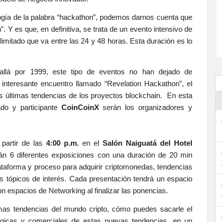
gía de la palabra “hackathon”, podemos darnos cuenta que
. Y es que, en definitiva, se trata de un evento intensivo de
imitado que va entre las 24 y 48 horas. Esta duración es lo
 allá por 1999, este tipo de eventos no han dejado de
 interesante encuentro llamado “Revelation Hackathon”, el
as últimas tendencias de los proyectos blockchain. En esta
do y participante
CoinCoinX
serán los organizadores y
partir de las
4:00 p.m.
en el
Salón Naiguatá del Hotel
n 6 diferentes exposiciones con una duración de 20 min
taforma y proceso para adquirir criptomonedas, tendencias
s tópicos de interés. Cada presentación tendrá un espacio
 espacios de Networking al finalizar las ponencias.
imas tendencias del mundo cripto, cómo puedes sacarle el
ógicas y comerciales de estas nuevas tendencias, en un