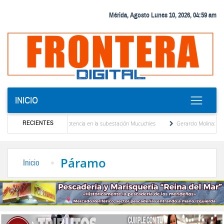
Mérida, Agosto Lunes 10, 2026, 04:59 am
INICIO
RECIENTES
evo transformador de potencia en la subestación Mucuchies
Gerardo Molina: “El legad
 tras una década de espera
Comercio entre Venezuela y EE. UU. crece 113 % y alcan
Páramo
Inicio