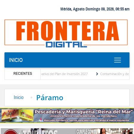
Mérida, Agosto Domingo 09, 2026, 06:55 am
INICIO
RECIENTES
l presupuesto participativo del Plan de Inversión 2027
Contaminación y desbordamien
e Transporte Público
“Mérida te abraza”, impulso de la identidad regional, motor tur
Páramo
Inicio