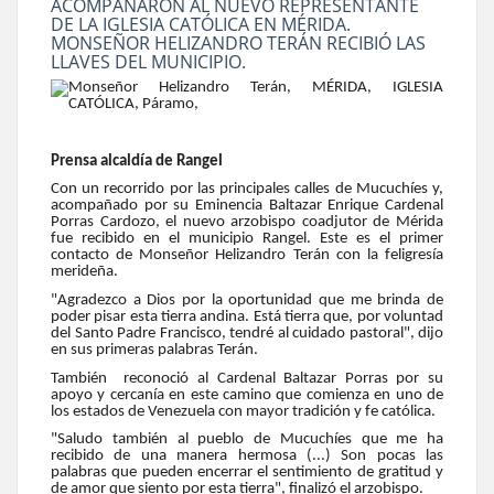
ACOMPAÑARON AL NUEVO REPRESENTANTE
DE LA IGLESIA CATÓLICA EN MÉRIDA.
MONSEÑOR HELIZANDRO TERÁN RECIBIÓ LAS
LLAVES DEL MUNICIPIO.
Prensa alcaldía de Rangel
Con un recorrido por las principales calles de Mucuchíes y,
acompañado por su Eminencia Baltazar Enrique Cardenal
Porras Cardozo, el nuevo arzobispo coadjutor de Mérida
fue recibido en el municipio Rangel. Este es el primer
contacto de Monseñor Helizandro Terán con la feligresía
merideña.
"Agradezco a Dios por la oportunidad que me brinda de
poder pisar esta tierra andina. Está tierra que, por voluntad
del Santo Padre Francisco, tendré al cuidado pastoral", dijo
en sus primeras palabras Terán.
También
reconoció
al Cardenal Baltazar Porras por su
apoyo y cercanía en este camino que comienza en uno de
los estados de Venezuela con mayor tradición y fe católica.
"Saludo también al pueblo de Mucuchíes que me ha
recibido de una manera hermosa (...) Son pocas las
palabras que pueden encerrar el sentimiento de gratitud y
de amor que siento por esta tierra", finalizó el arzobispo.