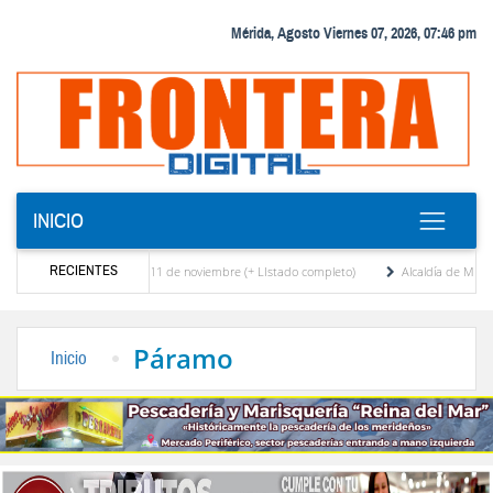
Mérida, Agosto Viernes 07, 2026, 07:46 pm
INICIO
RECIENTES
 para elecciones del 11 de noviembre (+ LIstado completo)
Alcaldía de Mérida y Tro
ida
Murió José Breijo, el preso político uruguayo-venezolano bajo arresto domiciliario
Páramo
Inicio