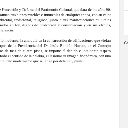
e Protección y Defensa del Patrimonio Cultural, que data de los años 90,
nforman sus bienes muebles e inmuebles de cualquier época, con su valor
mbiental, tradicional, religioso, junto a sus manifestaciones culturales
rados en ley, dignos de protección y conservación y en sus efectos,
eferencia.
 lo moderno, la anarquía en la construcción de edificaciones que violan
Co
pos de la Presidencia del Dr. Jesús Rondón Nucete, en el Concejo
cios de más de cuatro pisos, se impone el debido e inminente respeto
 todo el sentido de la palabra, el lesionar su imagen fisonómica, con una
por mucho modernismo que se tenga por delante y punto.