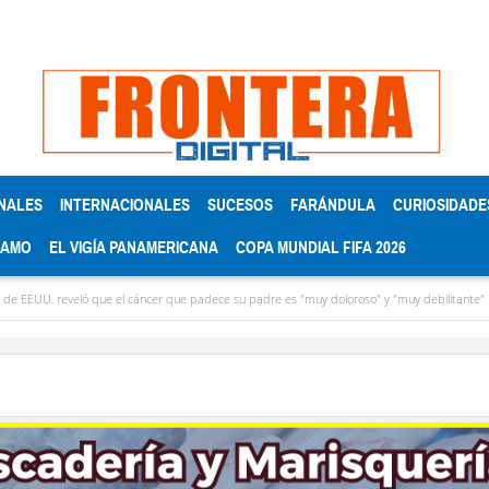
NALES
INTERNACIONALES
SUCESOS
FARÁNDULA
CURIOSIDADE
RAMO
EL VIGÍA PANAMERICANA
COPA MUNDIAL FIFA 2026
, reveló que el cáncer que padece su padre es "muy doloroso" y "muy debilitante"
P