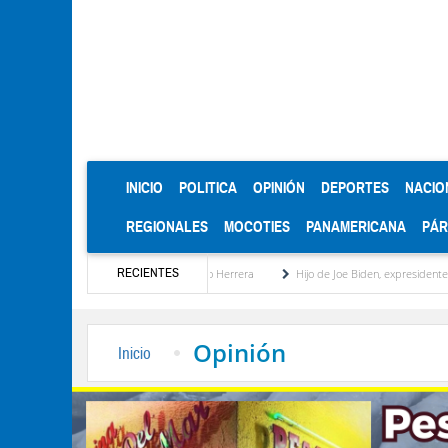
(CURRENT)
INICIO
POLITICA
OPINIÓN
DEPORTES
NACIO
REGIONALES
MOCOTIES
PANAMERICANA
PÁ
RECIENTES
agosto de 2026 por Néstor Trujillo Herrera
Hijo de Joe Biden, expresidente de EEUU
Opinión
Inicio