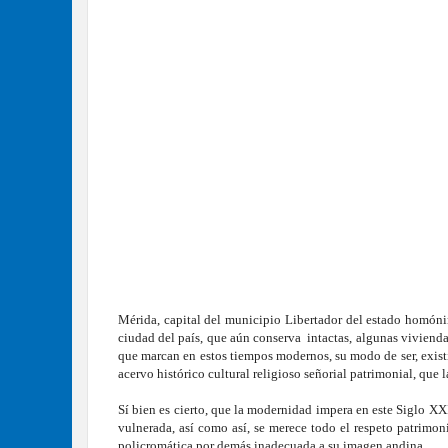
Mérida, capital del municipio Libertador del estado homóni
ciudad del país, que aún conserva intactas, algunas viviendas
que marcan en estos tiempos modernos, su modo de ser, existir
acervo histórico cultural religioso señorial patrimonial, que l
Sí bien es cierto, que la modernidad impera en este Siglo XXI
vulnerada, así como así, se merece todo el respeto patrimon
policromática por demás inadecuada a su imagen andina.