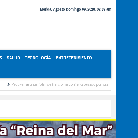
Mérida, Agosto Domingo 09, 2026, 09:29 am
S
SALUD
TECNOLOGÍA
ENTRETENIMIENTO
equiven anuncia "plan de transformación" encabezado por José David Cabello
Metodo