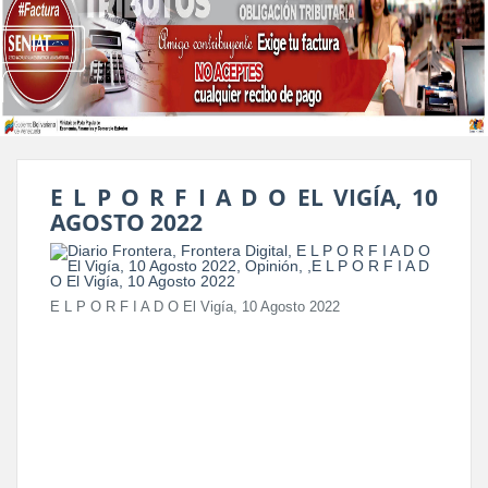
E L P O R F I A D O EL VIGÍA, 10
AGOSTO 2022
E L P O R F I A D O El Vigía, 10 Agosto 2022