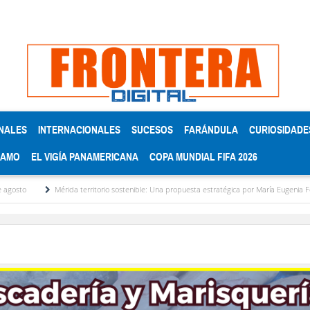
NALES
INTERNACIONALES
SUCESOS
FARÁNDULA
CURIOSIDADE
RAMO
EL VIGÍA PANAMERICANA
COPA MUNDIAL FIFA 2026
Mérida territorio sostenible: Una propuesta estratégica por María Eugenia Febres Corde