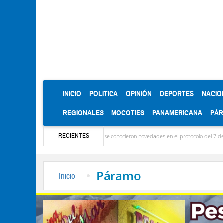
(CURRENT)
INICIO
POLITICA
OPINIÓN
DEPORTES
NACIO
REGIONALES
MOCOTIES
PANAMERICANA
PÁ
RECIENTES
: Ya llegaron las delegaciones y se conocieron novedades en el protocolo del 7 de agosto
Páramo
Inicio