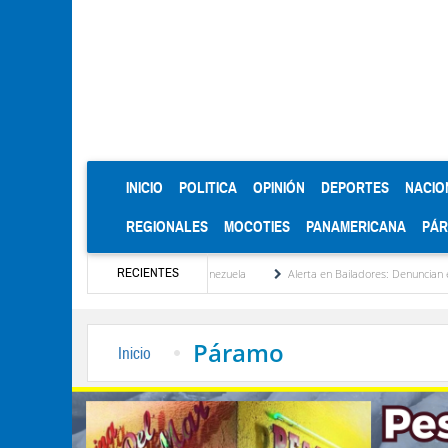
(CURRENT)
INICIO
POLITICA
OPINIÓN
DEPORTES
NACIO
REGIONALES
MOCOTIES
PANAMERICANA
PÁ
RECIENTES
nstitucionalización de Venezuela
Alerta en Bailadores: Denuncian envenenamiento de
Páramo
Inicio