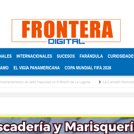
NALES
INTERNACIONALES
SUCESOS
FARÁNDULA
CURIOSIDADE
RAMO
EL VIGÍA PANAMERICANA
COPA MUNDIAL FIFA 2026
 siete mascotas en El Rincón de La Laguna
La Comisión Electoral del Colegio de Ab