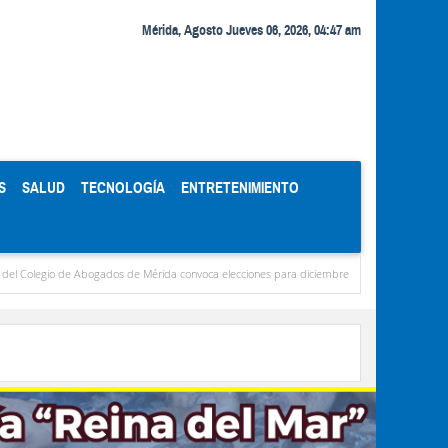
Mérida, Agosto Jueves 06, 2026, 04:47 am
S
SALUD
TECNOLOGÍA
ENTRETENIMIENTO
ogados de Mérida convoca elecciones para diciembre
Miranda concentra casi el 77 % 