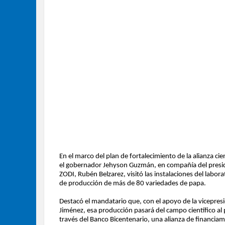
En el marco del plan de fortalecimiento de la alianza c
el gobernador Jehyson Guzmán, en compañía del presid
ZODI, Rubén Belzarez, visitó las instalaciones del labo
de producción de más de 80 variedades de papa.
Destacó el mandatario que, con el apoyo de la vicepresid
Jiménez, esa producción pasará del campo científico al 
través del Banco Bicentenario, una alianza de financiam