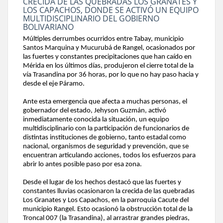
CRECIDA DE LAS QUEBRADAS LOS GRANATES Y
LOS CAPACHOS, DONDE SE ACTIVÓ UN EQUIPO
MULTIDISCIPLINARIO DEL GOBIERNO
BOLIVARIANO
Múltiples derrumbes ocurridos entre Tabay, municipio
Santos Marquina y Mucurubá de Rangel, ocasionados por
las fuertes y constantes precipitaciones que han caído en
Mérida en los últimos días, produjeron el cierre total de la
vía Trasandina por 36 horas, por lo que no hay paso hacia y
desde el eje Páramo.
Ante esta emergencia que afecta a muchas personas, el
gobernador del estado, Jehyson Guzmán, activó
inmediatamente conocida la situación, un equipo
multidisciplinario con la participación de funcionarios de
distintas instituciones de gobierno, tanto estadal como
nacional, organismos de seguridad y prevención, que se
encuentran articulando acciones, todos los esfuerzos para
abrir lo antes posible paso por esa zona.
Desde el lugar de los hechos destacó que las fuertes y
constantes lluvias ocasionaron la crecida de las quebradas
Los Granates y Los Capachos, en la parroquia Cacute del
municipio Rangel. Esto ocasionó la obstrucción total de la
Troncal 007 (la Trasandina), al arrastrar grandes piedras,