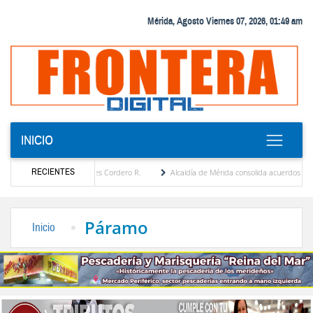
Mérida, Agosto Viernes 07, 2026, 01:49 am
INICIO
RECIENTES
or María Eugenia Febres Cordero R.
Alcaldía de Mérida consolida acuerdos con adjudi
 de la Plaza Bolívar tras daños por lluvias
Gobierno de Trump considera como “una op
Páramo
Inicio