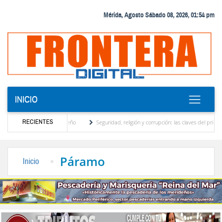
Mérida, Agosto Sábado 08, 2026, 01:54 pm
INICIO
RECIENTES
, motor turístico merideño
Seguridad, religión y corrupción: las claves del primer di
inación eléctrica en el interior del país
La Vinotinto sub-20 gana medalla de oro en 
Páramo
Inicio