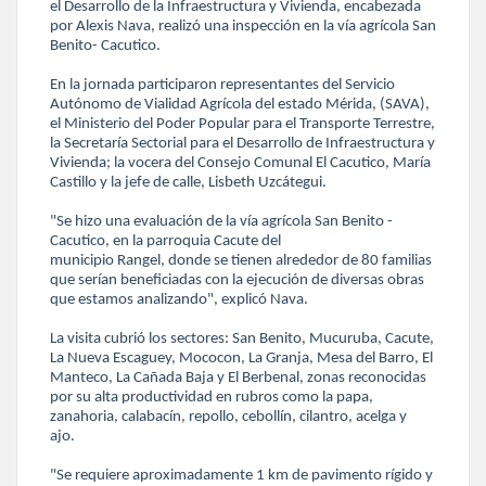
el Desarrollo de la Infraestructura y Vivienda, encabezada
por Alexis Nava, realizó una inspección en la vía agrícola San
Benito- Cacutico.
En la jornada participaron representantes del Servicio
Autónomo de Vialidad Agrícola del estado Mérida, (SAVA),
el Ministerio del Poder Popular para el Transporte Terrestre,
la Secretaría Sectorial para el Desarrollo de Infraestructura y
Vivienda; la vocera del Consejo Comunal El Cacutico, María
Castillo y la jefe de calle, Lisbeth Uzcátegui.
"Se hizo una evaluación de la vía agrícola San Benito -
Cacutico, en la parroquia Cacute del
municipio Rangel, donde se tienen alrededor de 80 familias
que serían beneficiadas con la ejecución de diversas obras
que estamos analizando", explicó Nava.
La visita cubrió los sectores: San Benito, Mucuruba, Cacute,
La Nueva Escaguey, Mococon, La Granja, Mesa del Barro, El
Manteco, La Cañada Baja y El Berbenal, zonas reconocidas
por su alta productividad en rubros como la papa,
zanahoria, calabacín, repollo, cebollín, cilantro, acelga y
ajo.
"Se requiere aproximadamente 1 km de pavimento rígido y