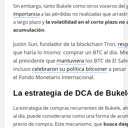
Sin embargo, tanto Bukele como otros voceros del 
importancia
a las pérdidas no realizadas que arrast
a largo plazo y
la volatilidad en el corto plazo no
acumulación
.
Justin Sun, fundador de la blockchain Tron,
res
que haría lo mismo: comprar un BTC al día. Mien
al presidente que
mantuviera
los BTC de El Sal
incluso
celebraron su política bitcoiner
a pesar 
el Fondo Monetario Internacional.
La estrategia de DCA de Bukel
La estrategia de compras recurrentes de Bukele, ah
al día, puede considerarse como una forma de acu
precio de compra. Este mecanismo, que
busca desp