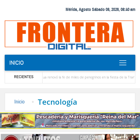
Mérida, Agosto Sábado 08, 2026, 08:40 am
INICIO
RECIENTES
to Cristo de Aricagua renovó la fe de miles de peregrinos en la fiesta de la Transfiguración d
os de servicio a la comunidad del Sur del Lago
Keydomar Vallenilla gana dos medallas
Tecnología
Inicio