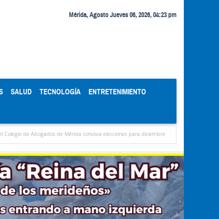
Mérida, Agosto Jueves 06, 2026, 04:23 pm
S
SALUD
TECNOLOGÍA
ENTRETENIMIENTO
bogados de Mérida convoca elecciones para diciembre
Miranda concentra casi el 77 %