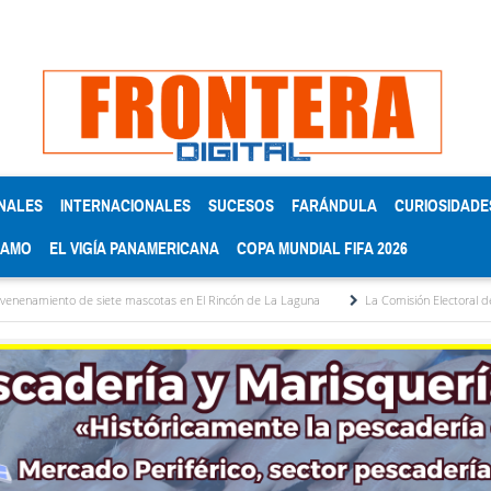
NALES
INTERNACIONALES
SUCESOS
FARÁNDULA
CURIOSIDADE
RAMO
EL VIGÍA PANAMERICANA
COPA MUNDIAL FIFA 2026
 siete mascotas en El Rincón de La Laguna
La Comisión Electoral del Colegio de A