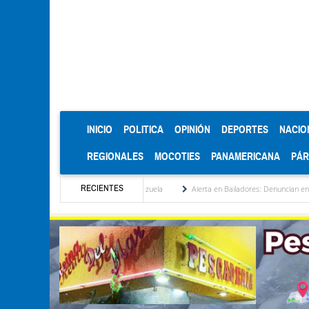
(CURRENT)
INICIO
POLITICA
OPINIÓN
DEPORTES
NACIO
REGIONALES
MOCOTIES
PANAMERICANA
PÁ
RECIENTES
institucionalización de Venezuela
Alerta en Bailadores: Denuncian envenenamiento de