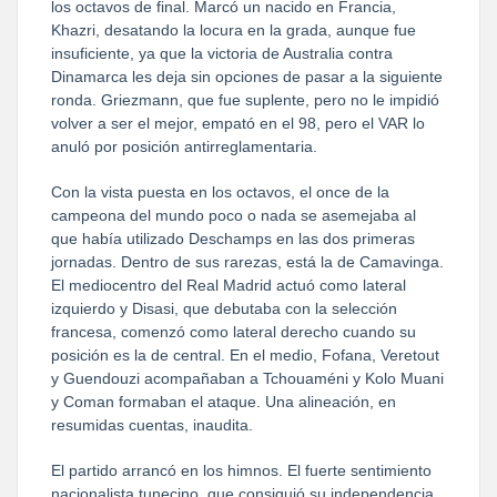
los octavos de final. Marcó un nacido en Francia,
Khazri, desatando la locura en la grada, aunque fue
insuficiente, ya que la victoria de Australia contra
Dinamarca les deja sin opciones de pasar a la siguiente
ronda. Griezmann, que fue suplente, pero no le impidió
volver a ser el mejor, empató en el 98, pero el VAR lo
anuló por posición antirreglamentaria.
Con la vista puesta en los octavos, el once de la
campeona del mundo poco o nada se asemejaba al
que había utilizado Deschamps en las dos primeras
jornadas. Dentro de sus rarezas, está la de Camavinga.
El mediocentro del Real Madrid actuó como lateral
izquierdo y Disasi, que debutaba con la selección
francesa, comenzó como lateral derecho cuando su
posición es la de central. En el medio, Fofana, Veretout
y Guendouzi acompañaban a Tchouaméni y Kolo Muani
y Coman formaban el ataque. Una alineación, en
resumidas cuentas, inaudita.
El partido arrancó en los himnos. El fuerte sentimiento
nacionalista tunecino, que consiguió su independencia