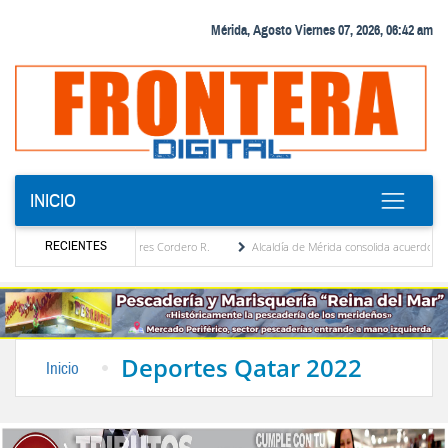
Mérida, Agosto Viernes 07, 2026, 06:42 am
INICIO
RECIENTES
por María Eugenia Febres Cordero R.
Alcaldía de Mérida consolida acuerdos con adjudi
 de la Plaza Bolívar tras daños por lluvias
Gobierno de Trump considera como “una o
Deportes Qatar 2022
Inicio