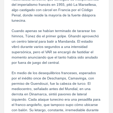
del imperialismo francés en 1955, pitó La Marsellesa,
algo castigado con cárcel en Francia por el Código
Penal, donde reside la mayoría de la fuerte diáspora
tunecina.
Cuando apenas se habían terminado de tararear los
himnos, Túnez dio el primer golpe. Ghandri aprovechó
un centro lateral para batir a Mandanda. El estadio
vibró durante varios segundos a una intensidad
supersónica, pero el VAR se encargó de fastidiar el
momento anunciando que el tanto había sido anulado
por fuera de juego del central.
En medio de los desequilibrios franceses, esperados
por el inédito once de Deschamps, Camavinga, con
permiso de Guendouzi, fue la cabeza de turco. El
mediocentro, señalado antes del Mundial, en una
derrota en Dinamarca, sintió pavores de lateral
izquierdo. Cada ataque tunecino era una pesadilla para
el franco-angoleño, que tampoco supo cómo ubicarse
con balón. Su letargo, constante, irremediable durante