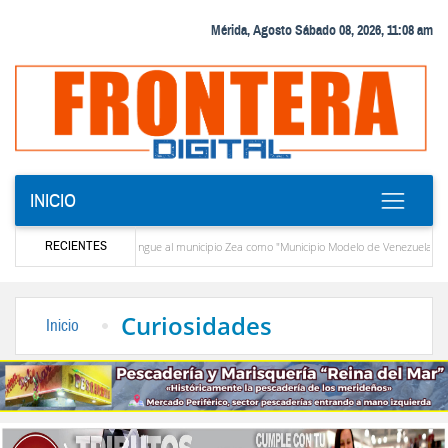
Mérida, Agosto Sábado 08, 2026, 11:08 am
INICIO
RECIENTES
CIEPROL-ULA distingue al municipio Zea como "Municipio Modelo de Venezuela"
l Santo Cristo de Aricagua renovó la fe de miles de peregrinos en la fiesta de la Transfiguraci
Curiosidades
Inicio