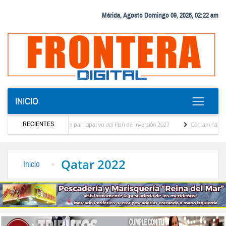
Mérida, Agosto Domingo 09, 2026, 02:22 am
INICIO
RECIENTES
el presupuesto participativo del Plan de Inversión 2027
Contaminación y desbordamie
de Transporte Público
“Mérida te abraza”, impulso de la identidad regional, motor tu
Qatar 2022
Inicio