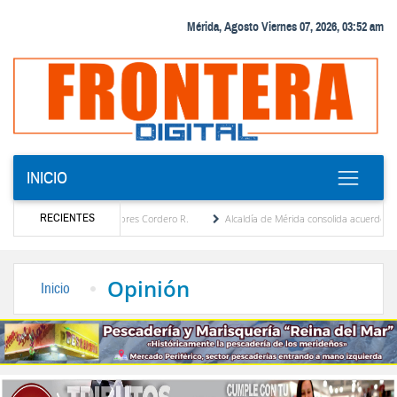
Mérida, Agosto Viernes 07, 2026, 03:52 am
INICIO
RECIENTES
a por María Eugenia Febres Cordero R.
Alcaldía de Mérida consolida acuerdos con adj
ard de la Plaza Bolívar tras daños por lluvias
Gobierno de Trump considera como “una
Opinión
Inicio