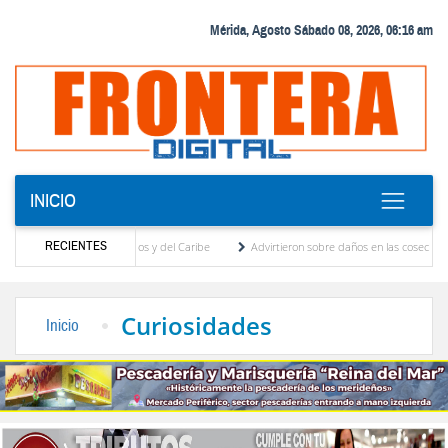
Mérida, Agosto Sábado 08, 2026, 06:16 am
INICIO
RECIENTES
uegos Centroamericanos y del Caribe
Advirtieron sobre daños en las cosechas de los 
para proceso de cogobierno profesoral
Universidad de Los Andes anuncia candidatos i
Curiosidades
Inicio