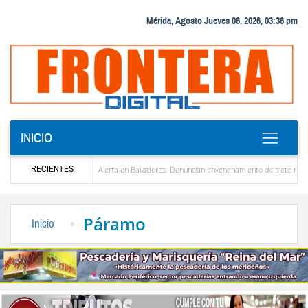
Mérida, Agosto Jueves 06, 2026, 03:36 pm
INICIO
RECIENTES
zuela
Alerta en Bailadores: Denuncian envenenamiento de siete mascotas en El Rin
os profesores en Venezuela
Delegación opositora encabezada por Dinorah Figuera llega
Páramo
Inicio