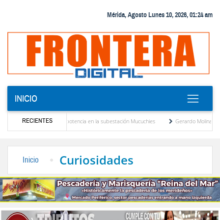
Mérida, Agosto Lunes 10, 2026, 01:24 am
INICIO
RECIENTES
evo transformador de potencia en la subestación Mucuchies
Gerardo Molina: “El legad
 tras una década de espera
Comercio entre Venezuela y EE. UU. crece 113 % y alcan
Curiosidades
Inicio