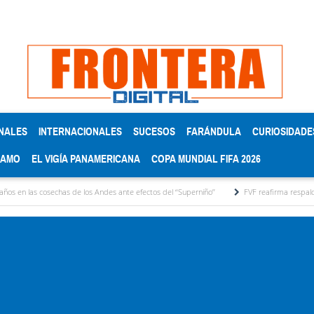
NALES
INTERNACIONALES
SUCESOS
FARÁNDULA
CURIOSIDADE
RAMO
EL VIGÍA PANAMERICANA
COPA MUNDIAL FIFA 2026
has de los Andes ante efectos del ‘‘Superniño’’
FVF reafirma respaldo a Gianni Infant