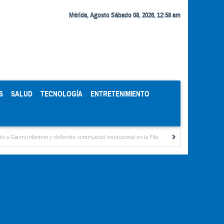
Mérida, Agosto Sábado 08, 2026, 12:58 am
S
SALUD
TECNOLOGÍA
ENTRETENIMIENTO
ino y defiende continuidad institucional en la Fifa
Organismos públicos recortan hora