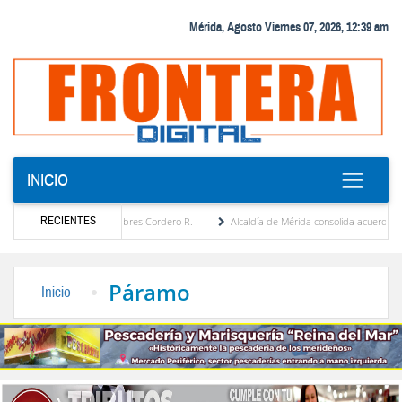
Mérida, Agosto Viernes 07, 2026, 12:39 am
INICIO
RECIENTES
a por María Eugenia Febres Cordero R.
Alcaldía de Mérida consolida acuerdos con adju
rd de la Plaza Bolívar tras daños por lluvias
Gobierno de Trump considera como “una
Páramo
Inicio