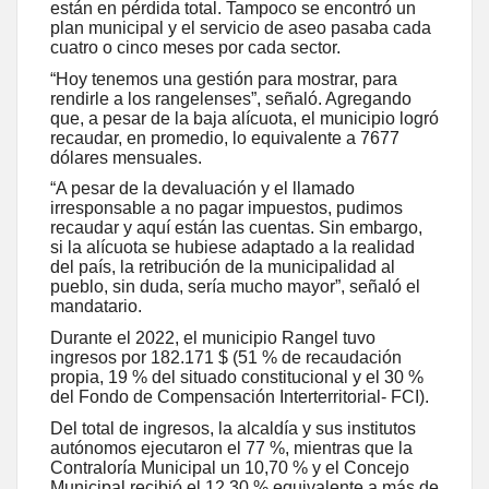
están en pérdida total. Tampoco se encontró un
plan municipal y el servicio de aseo pasaba cada
cuatro o cinco meses por cada sector.
“Hoy tenemos una gestión para mostrar, para
rendirle a los rangelenses”, señaló. Agregando
que, a pesar de la baja alícuota, el municipio logró
recaudar, en promedio, lo equivalente a 7677
dólares mensuales.
“A pesar de la devaluación y el llamado
irresponsable a no pagar impuestos, pudimos
recaudar y aquí están las cuentas. Sin embargo,
si la alícuota se hubiese adaptado a la realidad
del país, la retribución de la municipalidad al
pueblo, sin duda, sería mucho mayor”, señaló el
mandatario.
Durante el 2022, el municipio Rangel tuvo
ingresos por 182.171 $ (51 % de recaudación
propia, 19 % del situado constitucional y el 30 %
del Fondo de Compensación Interterritorial- FCI).
Del total de ingresos, la alcaldía y sus institutos
autónomos ejecutaron el 77 %, mientras que la
Contraloría Municipal un 10,70 % y el Concejo
Municipal recibió el 12,30 % equivalente a más de