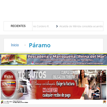
RECIENTES
r María Eugenia Febres Cordero R.
Alcaldía de Mérida consolida acuerdos con adjudica
e la Plaza Bolívar tras daños por lluvias
Gobierno de Trump considera como “una opo
Páramo
Inicio