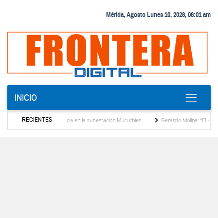
Mérida, Agosto Lunes 10, 2026, 06:01 am
INICIO
RECIENTES
nsformador de potencia en la subestación Mucuchies
Gerardo Molina: “El legado de Al
na década de espera
Comercio entre Venezuela y EE. UU. crece 113 % y alcanza su m