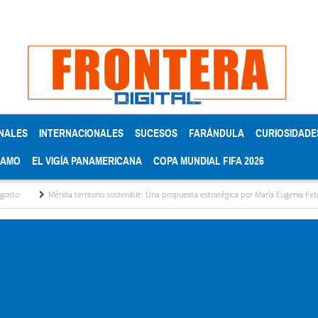
NALES
INTERNACIONALES
SUCESOS
FARÁNDULA
CURIOSIDADE
RAMO
EL VIGÍA PANAMERICANA
COPA MUNDIAL FIFA 2026
rida territorio sostenible: Una propuesta estratégica por María Eugenia Febres Cordero R.