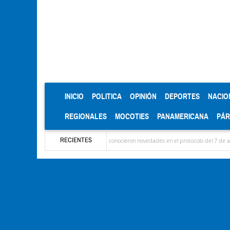
(CURRENT)
INICIO
POLITICA
OPINIÓN
DEPORTES
NACIO
REGIONALES
MOCOTIES
PANAMERICANA
PÁ
RECIENTES
legaron las delegaciones y se conocieron novedades en el protocolo del 7 de agosto
Mé