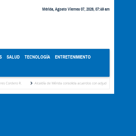
Mérida, Agosto Viernes 07, 2026, 07:49 am
S
SALUD
TECNOLOGÍA
ENTRETENIMIENTO
Alcaldía de Mérida consolida acuerdos con adjudicatarios del Mercado Periférico