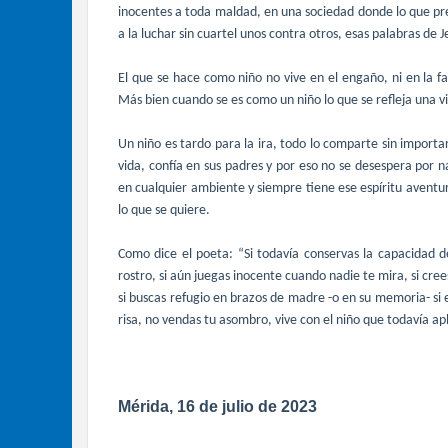
inocentes a toda maldad, e
n una sociedad donde lo que pr
a la luchar sin cuartel unos contra otros, esas palabras de
El que se hace como niño no vive en el engaño, ni en la f
Más bien cuando se es como un niño lo que se refleja una vi
Un niño es tardo para la ira, todo lo comparte sin importar
vida, confía en sus padres y por eso no se desespera por 
en cualquier ambiente y siempre tiene ese espíritu aventu
lo que se quiere.
Como dice el poeta: “Si todavía conservas la capacidad 
rostro, si aún juegas inocente cuando nadie te mira, si cr
si buscas refugio en brazos de madre -o en su memoria- si
risa, no vendas tu asombro, vive con el niño que todavía apl
Mérida, 16 de julio de 2023