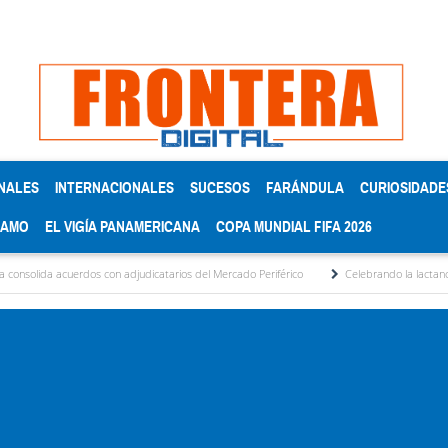
NALES
INTERNACIONALES
SUCESOS
FARÁNDULA
CURIOSIDADE
RAMO
EL VIGÍA PANAMERICANA
COPA MUNDIAL FIFA 2026
os con adjudicatarios del Mercado Periférico
Celebrando la lactancia materna: Un a