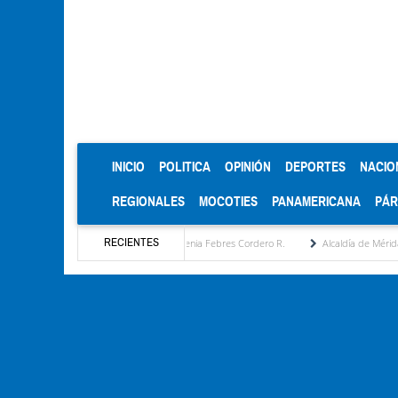
(CURRENT)
INICIO
POLITICA
OPINIÓN
DEPORTES
NACIO
REGIONALES
MOCOTIES
PANAMERICANA
PÁ
RECIENTES
 estratégica por María Eugenia Febres Cordero R.
Alcaldía de Mérida consolida acuerd