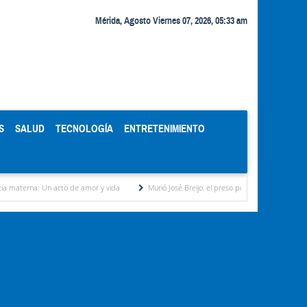
Mérida, Agosto Viernes 07, 2026, 05:33 am
S
SALUD
TECNOLOGÍA
ENTRETENIMIENTO
cto de amor y vida
Murió José Breijo, el preso político uruguayo-venezolano bajo arres