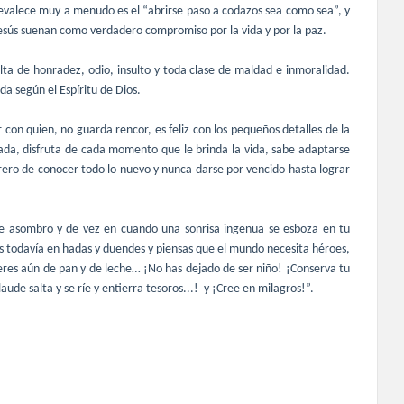
evalece muy a menudo es el “
abrirse paso a codazos sea como sea
”, y
 Jesús suenan como verdadero compromiso por la vida y por la paz.
alta de honradez, odio, insulto y toda clase de maldad e inmoralidad.
da según el Espíritu de Dios.
 con quien, no guarda rencor, es feliz con los pequeños detalles de la
nada, disfruta de cada momento que le brinda la vida, sabe adaptarse
rero de conocer todo lo nuevo y nunca darse por vencido hasta lograr
de asombro y de vez en cuando una sonrisa ingenua se esboza en tu
ees todavía en hadas y duendes y piensas que el mundo necesita héroes,
 eres aún de pan y de leche… ¡No has dejado de ser niño! ¡Conserva tu
aude salta y se ríe y entierra tesoros...! y ¡Cree en milagros!”.