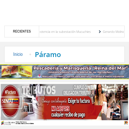
RECIENTES
evo transformador de potencia en la subestación Mucuchies
Gerardo Molina: “El legad
 tras una década de espera
Comercio entre Venezuela y EE. UU. crece 113 % y alcan
Páramo
Inicio