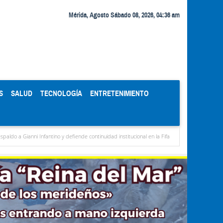
Mérida, Agosto Sábado 08, 2026, 04:36 am
S
SALUD
TECNOLOGÍA
ENTRETENIMIENTO
anni Infantino y defiende continuidad institucional en la Fifa
Organismos públicos re