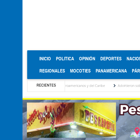
(CURRENT)
INICIO
POLITICA
OPINIÓN
DEPORTES
NACIO
REGIONALES
MOCOTIES
PANAMERICANA
PÁ
RECIENTES
edallas de oro en los Juegos Centroamericanos y del Caribe
Advirtieron sobre daños 