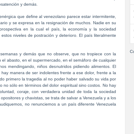
desatención y demás.
 enérgica que define al venezolano parece estar intermitente,
iario y se expresa en la resignación de muchos. Nadie en su
prospectiva en la cual el país, la economía y la sociedad
stos niveles de postración y deterioro. El país literalmente
Co
 semanas y demás que no observe, que no tropiece con la
en el abasto, en el supermercado, en el semáforo de cualquier
nos mendingando, niños desnutridos pidiendo alimentos. El
ay manera de ser indolentes frente a ese dolor, frente a la
o primero la tragedia al no poder haber salvado su vida por
o no sólo en términos del dolor espiritual sino costos. No hay
oluntad, coraje, con verdadera unidad de toda la sociedad
positores y chavistas, se trata de salvar a Venezuela y a los
audiquemos, no renunciemos a un país diferente Venezuela