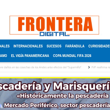
NALES
INTERNACIONALES
SUCESOS
FARÁNDULA
CURIOSIDADE
RAMO
EL VIGÍA PANAMERICANA
COPA MUNDIAL FIFA 2026
en las cosechas de los Andes ante efectos del ‘‘Superniño’’
FVF reafirma respaldo a Gi