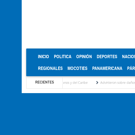
(CURRENT)
INICIO
POLITICA
OPINIÓN
DEPORTES
NACIO
REGIONALES
MOCOTIES
PANAMERICANA
PÁ
RECIENTES
en los Juegos Centroamericanos y del Caribe
Advirtieron sobre daños en las cosechas 