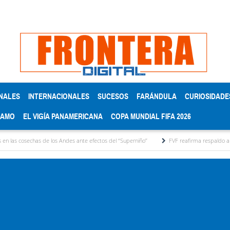
NALES
INTERNACIONALES
SUCESOS
FARÁNDULA
CURIOSIDADE
RAMO
EL VIGÍA PANAMERICANA
COPA MUNDIAL FIFA 2026
de los Andes ante efectos del ‘‘Superniño’’
FVF reafirma respaldo a Gianni Infantino y