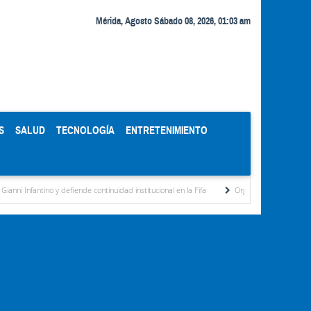
Mérida, Agosto Sábado 08, 2026, 01:03 am
S
SALUD
TECNOLOGÍA
ENTRETENIMIENTO
 defiende continuidad institucional en la Fifa
Organismos públicos recortan horarios