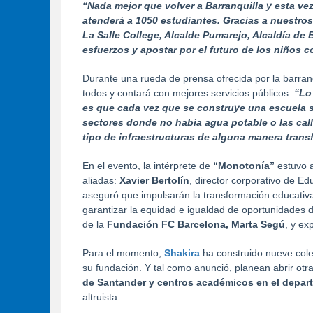
“Nada mejor que volver a Barranquilla y esta ve
atenderá a 1050 estudiantes. Gracias a nuestro
La Salle College, Alcalde Pumarejo, Alcaldía de 
esfuerzos y apostar por el futuro de los niños 
Durante una rueda de prensa ofrecida por la barran
todos y contará con mejores servicios públicos.
“Lo
es que cada vez que se construye una escuela 
sectores donde no había agua potable o las call
tipo de infraestructuras de alguna manera trans
En el evento, la intérprete de
“Monotonía”
estuvo 
aliadas:
Xavier Bertolín
, director corporativo de E
aseguró que impulsarán la transformación educativa 
garantizar la equidad e igualdad de oportunidades d
de la
Fundación FC Barcelona, Marta Segú
, y ex
Para el momento,
Shakira
ha construido nueve cole
su fundación. Y tal como anunció, planean abrir ot
de Santander y centros académicos en el depar
altruista.