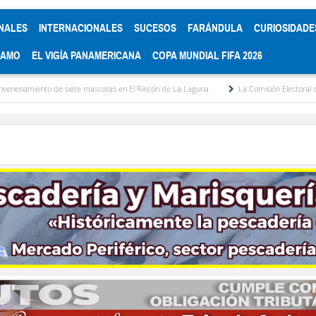
NALES
INTERNACIONALES
SUCESOS
FARÁNDULA
CURIOSIDADE
RAMO
EL VIGÍA PANAMERICANA
COPA MUNDIAL FIFA 2026
ete mascotas en El Rincón de La Laguna
La Comisión Electoral del Colegio de Abog