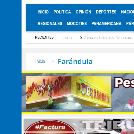
(CURRENT)
INICIO
POLITICA
OPINIÓN
DEPORTES
NACIO
REGIONALES
MOCOTIES
PANAMERICANA
PÁ
RECIENTES
itucionalización de Venezuela
Alerta en Bailadores: Denuncian envenenamiento de si
Farándula
Inicio