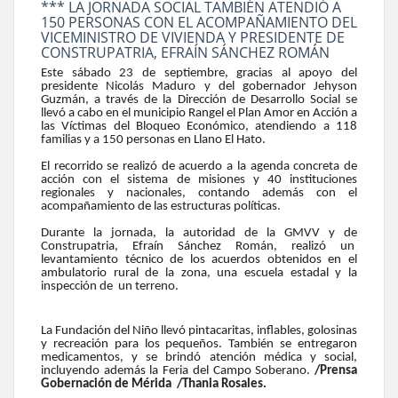
*** LA JORNADA SOCIAL TAMBIÉN ATENDIÓ A
150 PERSONAS CON EL ACOMPAÑAMIENTO DEL
VICEMINISTRO DE VIVIENDA Y PRESIDENTE DE
CONSTRUPATRIA, EFRAÍN SÁNCHEZ ROMÁN
Este sábado 23 de septiembre, gracias al apoyo del
presidente Nicolás Maduro y del gobernador Jehyson
Guzmán, a través de la Dirección de Desarrollo Social se
llevó a cabo en el municipio Rangel el Plan Amor en Acción a
las Víctimas del Bloqueo Económico, atendiendo a 118
familias y a 150 personas en Llano El Hato.
El recorrido se realizó de acuerdo a la agenda concreta de
acción con el sistema de misiones y 40 instituciones
regionales y nacionales, contando además con el
acompañamiento de las estructuras políticas.
Durante la jornada, la autoridad de la GMVV y de
Construpatria, Efraín Sánchez Román, realizó un
levantamiento técnico de los acuerdos obtenidos en el
ambulatorio rural de la zona, una escuela estadal y la
inspección de un terreno.
La Fundación del Niño llevó pintacaritas, inflables, golosinas
y recreación para los pequeños. También se entregaron
medicamentos, y se brindó atención médica y social,
incluyendo además la Feria del Campo Soberano.
/Prensa
Gobernación de Mérida /Thania Rosales.