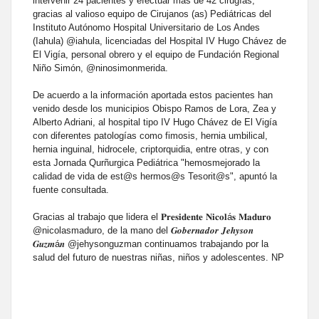
intervenir 24 pacientes y efectuar más de 42 cirugías,
gracias al valioso equipo de Cirujanos (as) Pediátricas del
Instituto Autónomo Hospital Universitario de Los Andes
(Iahula) @iahula, licenciadas del Hospital IV Hugo Chávez de
El Vigía, personal obrero y el equipo de Fundación Regional
Niño Simón, @ninosimonmerida.
De acuerdo a la información aportada estos pacientes han
venido desde los municipios Obispo Ramos de Lora, Zea y
Alberto Adriani, al hospital tipo IV Hugo Chávez de El Vigía
con diferentes patologías como fimosis, hernia umbilical,
hernia inguinal, hidrocele, criptorquidia, entre otras, y con
esta Jornada Qurñurgica Pediátrica "hemosmejorado la
calidad de vida de est@s hermos@s Tesorit@s", apuntó la
fuente consultada.
Gracias al trabajo que lidera el 𝐏𝐫𝐞𝐬𝐢𝐝𝐞𝐧𝐭𝐞 𝐍𝐢𝐜𝐨𝐥á𝐬 𝐌𝐚𝐝𝐮𝐫𝐨
@nicolasmaduro, de la mano del 𝑮𝒐𝒃𝒆𝒓𝒏𝒂𝒅𝒐𝒓 𝑱𝒆𝒉𝒚𝒔𝒐𝒏
𝑮𝒖𝒛𝒎á𝒏 @jehysonguzman continuamos trabajando por la
salud del futuro de nuestras niñas, niños y adolescentes. NP