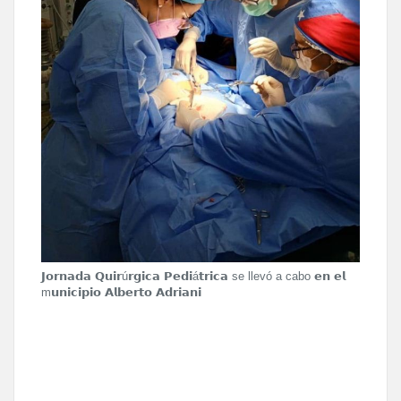
𝗝𝗼𝗿𝗻𝗮𝗱𝗮 𝗤𝘂𝗶𝗿ú𝗿𝗴𝗶𝗰𝗮 𝗣𝗲𝗱𝗶á𝘁𝗿𝗶𝗰𝗮 se llevó a cabo 𝗲𝗻 𝗲𝗹
m𝘂𝗻𝗶𝗰𝗶𝗽𝗶𝗼 𝗔𝗹𝗯𝗲𝗿𝘁𝗼 𝗔𝗱𝗿𝗶𝗮𝗻𝗶