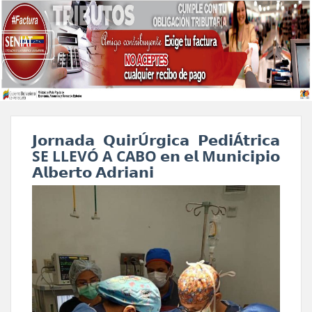
𝗝𝗼𝗿𝗻𝗮𝗱𝗮 𝗤𝘂𝗶𝗿Ú𝗿𝗴𝗶𝗰𝗮 𝗣𝗲𝗱𝗶Á𝘁𝗿𝗶𝗰𝗮
SE LLEVÓ A CABO 𝗲𝗻 𝗲𝗹 M𝘂𝗻𝗶𝗰𝗶𝗽𝗶𝗼
𝗔𝗹𝗯𝗲𝗿𝘁𝗼 𝗔𝗱𝗿𝗶𝗮𝗻𝗶