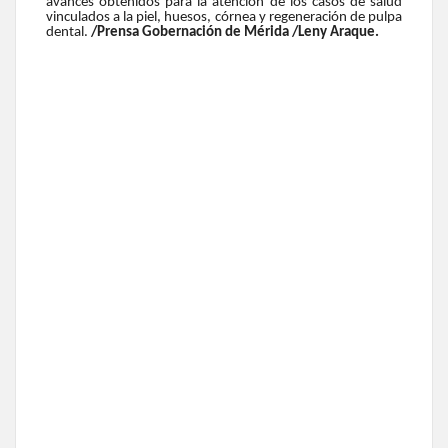
avances obtenidos para la atención de los casos de salud
vinculados a la piel, huesos, córnea y regeneración de pulpa
dental.
/Prensa Gobernación de Mérida /Leny Araque.