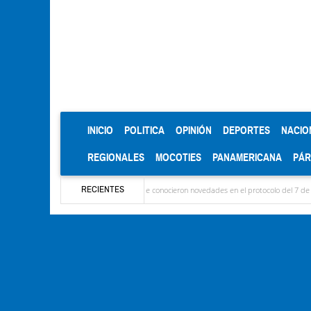
(CURRENT)
INICIO
POLITICA
OPINIÓN
DEPORTES
NACIO
REGIONALES
MOCOTIES
PANAMERICANA
PÁ
RECIENTES
 llegaron las delegaciones y se conocieron novedades en el protocolo del 7 de agosto