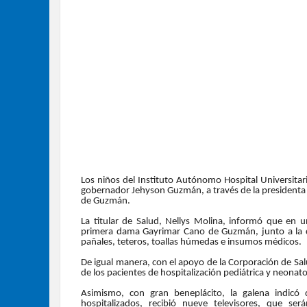
Los niños del Instituto Autónomo Hospital Universita
gobernador Jehyson Guzmán, a través de la presidenta
de Guzmán.
La titular de Salud, Nellys Molina, informó que en u
primera dama Gayrimar Cano de Guzmán, junto a la c
pañales, teteros, toallas húmedas e insumos médicos.
De igual manera, con el apoyo de la Corporación de Sa
de los pacientes de hospitalización pediátrica y neonato
Asimismo, con gran beneplácito, la galena indicó
hospitalizados, recibió nueve televisores, que ser