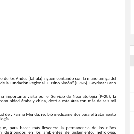
rio de los Andes (Iahula) siguen contando con la mano amiga del
 de la Fundación Regional “El Niño Simón” (FRNS), Gayrimar Cano
na importante visita por el Servicio de Neonatología (P-28), la
omunidad árabe y china, dotó a esta área con más de seis mil
lud de y Farma Mérida, recibió medicamentos para el tratamiento
logía.
 que, para hacer más llevadera la permanencia de los niños
án distribuidos en los ambientes de aislamiento, nefrología,