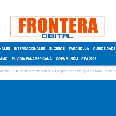
NALES
INTERNACIONALES
SUCESOS
FARÁNDULA
CURIOSIDADE
RAMO
EL VIGÍA PANAMERICANA
COPA MUNDIAL FIFA 2026
Mérida territorio sostenible: Una propuesta estratégica por María Eugenia Febres Cordero R