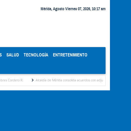
Mérida, Agosto Viernes 07, 2026, 10:17 am
S
SALUD
TECNOLOGÍA
ENTRETENIMIENTO
.
Alcaldía de Mérida consolida acuerdos con adjudicatarios del Mercado Periférico