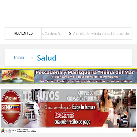
RECIENTES
 María Eugenia Febres Cordero R.
Alcaldía de Mérida consolida acuerdos con adjudicat
 la Plaza Bolívar tras daños por lluvias
Gobierno de Trump considera como “una opor
Salud
Inicio