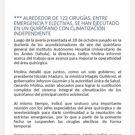
*** ALREDEDOR DE 122 CIRUGÍAS, ENTRE
EMERGENCIA Y ELECTIVAS, SE HAN EJECUTADO
EN UN QUIRÓFANO CON CLIMATIZACIÓN
INDEPENDIENTE
Luego de la avería presentada el 28 de octubre pasado en la
ductería de los acondicionadores de aire del quirófano
general del Instituto Autónomo Hospital Universitario de
los Andes (Iahula), la directora, Nellys Molina informó
acerca del trabajo que avanza para mejorar la operatividad
del área quirúrgica.
Molina detalló que juntos, como un solo gobierno, el
presidente Nicolás Maduro, la ministra Magaly Gutiérrez, el
gobernador Jehyson Guzmán y la autoridad única de Salud,
Gerardo Molina, están abocados para lograr la sustitución
completa del sistema integral de climatización de los
quirófanos del principal centro asistencial.
Al mismo tiempo, indicó que sostuvo una importante
reunión con los jefes especialistas del área quirúrgica y de
anestesiología para darle continuidad a la resolución de
estrictas emergencias, por lo que a partir de la presente
fecha se suspenden las cirugías electivas de forma
temporal.