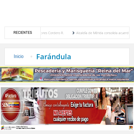
RECIENTES
por María Eugenia Febres Cordero R.
Alcaldía de Mérida consolida acuerdos con adjud
d de la Plaza Bolívar tras daños por lluvias
Gobierno de Trump considera como “una 
Farándula
Inicio