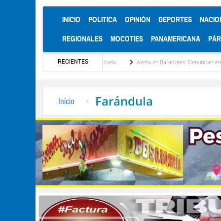
(CURRENT)
INICIO
POLITICA
OPINIÓN
DEPORTES
NACIO
REGIONALES
MOCOTIES
PANAMERICANA
PÁ
RECIENTES
tucionalización de Venezuela
Alerta en Bailadores: Denuncian envenenamiento de sie
Farándula
Inicio