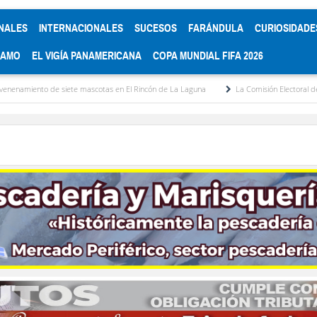
NALES
INTERNACIONALES
SUCESOS
FARÁNDULA
CURIOSIDADE
RAMO
EL VIGÍA PANAMERICANA
COPA MUNDIAL FIFA 2026
te mascotas en El Rincón de La Laguna
La Comisión Electoral del Colegio de Abogad