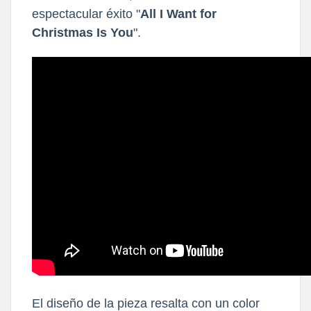
espectacular éxito "
All I Want for
Christmas Is You
".
El diseño de la pieza resalta con un color