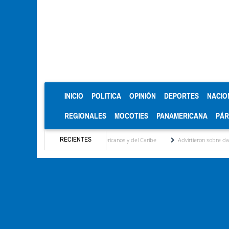
(CURRENT)
INICIO
POLITICA
OPINIÓN
DEPORTES
NACIO
REGIONALES
MOCOTIES
PANAMERICANA
PÁ
RECIENTES
 en los Juegos Centroamericanos y del Caribe
Advirtieron sobre daños en las cosechas