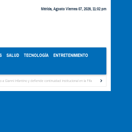
Mérida, Agosto Viernes 07, 2026, 11:02 pm
S
SALUD
TECNOLOGÍA
ENTRETENIMIENTO
y defiende continuidad institucional en la Fifa
Organismos públicos recortan horario