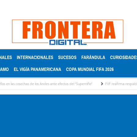
NALES
INTERNACIONALES
SUCESOS
FARÁNDULA
CURIOSIDADE
RAMO
EL VIGÍA PANAMERICANA
COPA MUNDIAL FIFA 2026
 de los Andes ante efectos del ‘‘Superniño’’
FVF reafirma respaldo a Gianni Infantino 