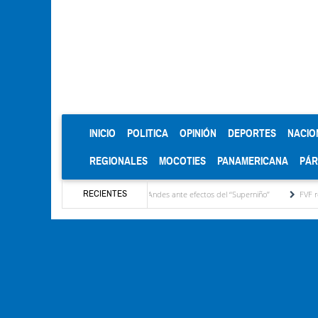
(CURRENT)
INICIO
POLITICA
OPINIÓN
DEPORTES
NACIO
REGIONALES
MOCOTIES
PANAMERICANA
PÁ
RECIENTES
daños en las cosechas de los Andes ante efectos del ‘‘Superniño’’
FVF reafirma respal