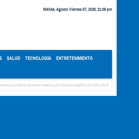
Mérida, Agosto Viernes 07, 2026, 11:08 pm
S
SALUD
TECNOLOGÍA
ENTRETENIMIENTO
cos recortan horarios por ahorro energético de Delcy Rodríguez
Familiares de María