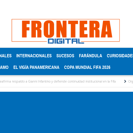
NALES
INTERNACIONALES
SUCESOS
FARÁNDULA
CURIOSIDADE
RAMO
EL VIGÍA PANAMERICANA
COPA MUNDIAL FIFA 2026
do a Gianni Infantino y defiende continuidad institucional en la Fifa
Organismos públi