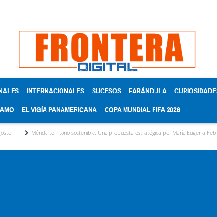
NALES
INTERNACIONALES
SUCESOS
FARÁNDULA
CURIOSIDADE
RAMO
EL VIGÍA PANAMERICANA
COPA MUNDIAL FIFA 2026
da territorio sostenible: Una propuesta estratégica por María Eugenia Febres Cordero R.