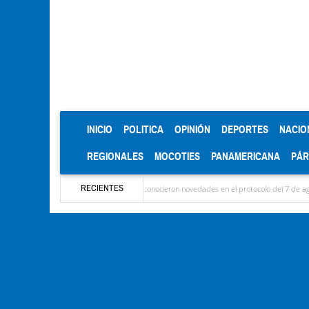
(CURRENT)
INICIO
POLITICA
OPINIÓN
DEPORTES
NACIO
REGIONALES
MOCOTIES
PANAMERICANA
PÁ
RECIENTES
aron las delegaciones y se conocieron novedades en el protocolo del 7 de agosto
Méri